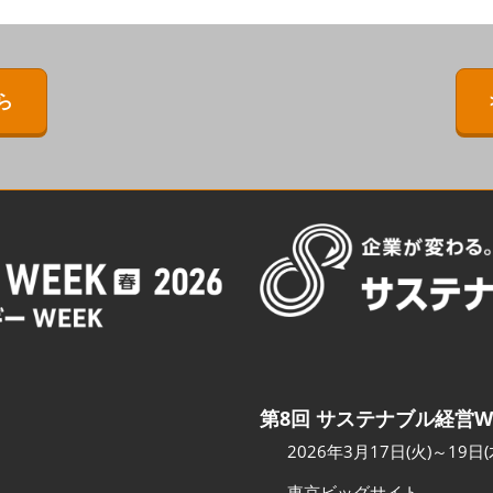
ERMAL EXPO
[特別企画] BIPV WORLD
出展社・製品検索サイト注
目製品ランキング
IPV WORLD
[特別企画]［次世代］発電技
術ワールド
注目の特別企画展示・イベ
ら
［次世代］発電技
ント
出展社プレスリリース
スポンサー企業・団体情報
カンファレンスのご案内
会場へのアクセス
第8回 サステナブル経営W
2026年3月17日(火)～19日(
東京ビッグサイト