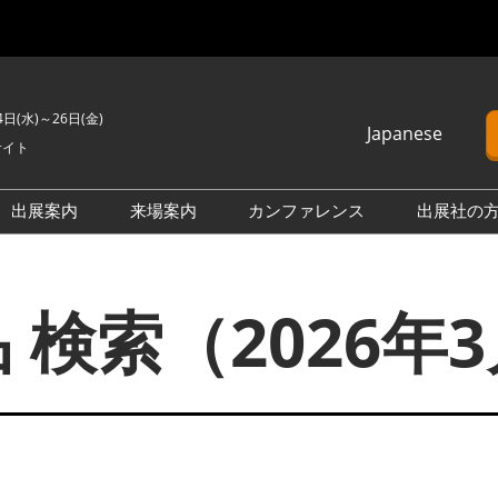
4日(水)～26日(金)
Japanese
サイト
Japanese
English
出展案内
来場案内
カンファレンス
出展社の
簡体中文
H2 ＆ FC EXPO
来場のご案内
カンファレンスプログラム
Korean (Naver)
PO
PV EXPO
展示会・セミナー参加ポリ
オープンセミナー （無料/事
 検索（2026年
シー
前申込不要）
BATTERY JAPAN
会場案内図
カンファレンスに関する
APAN
SMART GRID EXPO
FAQ
製品一覧・検索
D EXPO
WIND EXPO
アドバイザリー委員
出展社一覧・検索
O
BIOMASS EXPO
本会期 注目の製品・サービ
XPO
ZERO-E THERMAL EXPO
ス特集