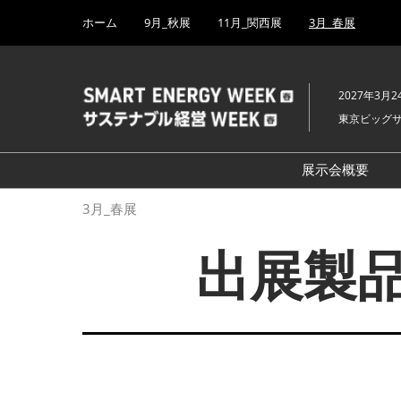
Press
ス
ホーム
9月_秋展
11月_関西展
3月_春展
Escape
キ
to
ッ
close
プ
the
2027年3月2
し
menu.
東京ビッグ
て
進
む
展示会概要
開催概要
3月_春展
H₂ & FC EX
出展製品
PV EXPO
BATTERY J
SMART GRI
WIND EXP
BIOMASS E