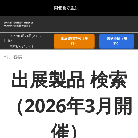
Press
ス
開催地で選ぶ
Escape
キ
to
ッ
close
ホーム
グ
プ
the
ロ
2026年09月09日
し
ー
menu.
幕張メッセ/Makuhari Messe, Japan
2027年3月24日(水)～26
出展資料請求（無
来場登録（無
バ
日(金)
て
料）
料）
ル
東京ビッグサイト
進
ナ
9月_秋展
3月_春展
ビ
む
2026年09月09日
ゲ
幕張メッセ/Makuhari Messe, Japan
ー
出展製品 検索
シ
ョ
11月_関西展
ン
2026年11月18日
を
インテックス大阪/INTEX Osaka
折
（2026年3月開
り
た
3月_春展
た
2027年03月24日
む
東京ビッグサイト/Tokyo Big Sight
催）