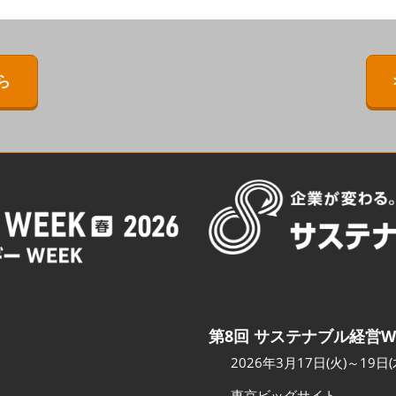
ERMAL EXPO
[特別企画] BIPV WORLD
出展社・製品検索サイト注
目製品ランキング
IPV WORLD
[特別企画]［次世代］発電技
術ワールド
注目の特別企画展示・イベ
ら
［次世代］発電技
ント
出展社プレスリリース
スポンサー企業・団体情報
カンファレンスのご案内
会場へのアクセス
第8回 サステナブル経営W
2026年3月17日(火)～19日(
東京ビッグサイト