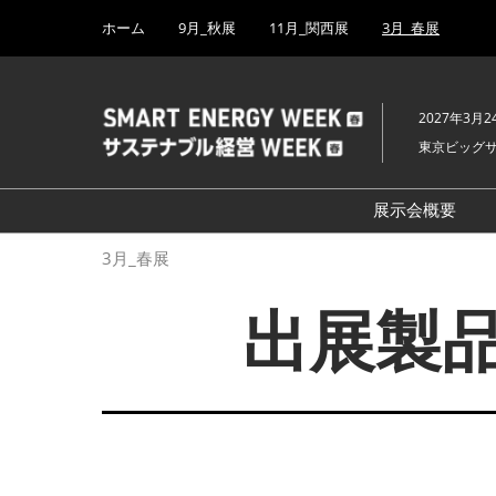
Press
ス
ホーム
9月_秋展
11月_関西展
3月_春展
Escape
キ
to
ッ
close
プ
the
2027年3月2
し
menu.
東京ビッグ
て
進
む
展示会概要
開催概要
3月_春展
H₂ & FC EX
出展製品
PV EXPO
BATTERY J
SMART GRI
WIND EXP
BIOMASS E