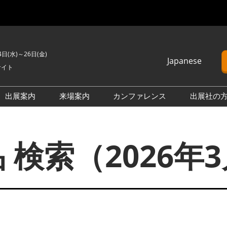
4日(水)～26日(金)
Japanese
サイト
Japanese
English
出展案内
来場案内
カンファレンス
出展社の
簡体中文
H2 ＆ FC EXPO
来場のご案内
カンファレンスプログラム
Korean (Naver)
PO
PV EXPO
展示会・セミナー参加ポリ
オープンセミナー （無料/事
 検索（2026年
シー
前申込不要）
BATTERY JAPAN
会場案内図
カンファレンスに関する
APAN
SMART GRID EXPO
FAQ
製品一覧・検索
D EXPO
WIND EXPO
アドバイザリー委員
出展社一覧・検索
O
BIOMASS EXPO
本会期 注目の製品・サービ
XPO
ZERO-E THERMAL EXPO
ス特集