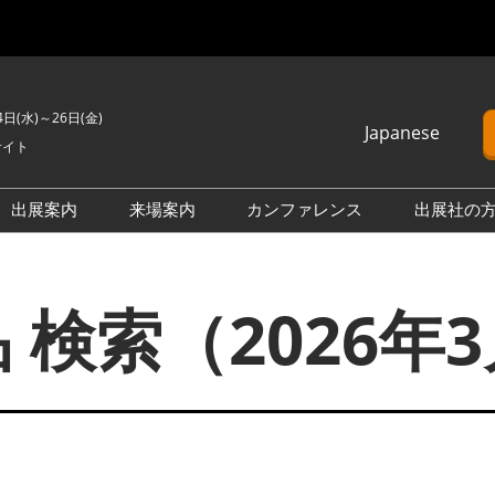
4日(水)～26日(金)
Japanese
サイト
Japanese
English
出展案内
来場案内
カンファレンス
出展社の
簡体中文
H2 ＆ FC EXPO
来場のご案内
カンファレンスプログラム
Korean (Naver)
PO
PV EXPO
展示会・セミナー参加ポリ
オープンセミナー （無料/事
 検索（2026年
シー
前申込不要）
BATTERY JAPAN
会場案内図
カンファレンスに関する
APAN
SMART GRID EXPO
FAQ
製品一覧・検索
D EXPO
WIND EXPO
アドバイザリー委員
出展社一覧・検索
O
BIOMASS EXPO
本会期 注目の製品・サービ
XPO
ZERO-E THERMAL EXPO
ス特集