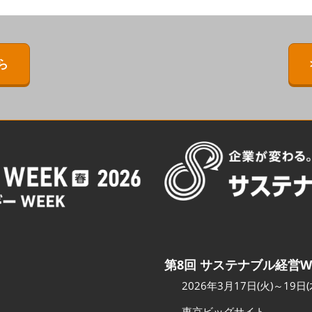
ERMAL EXPO
[特別企画] BIPV WORLD
出展社・製品検索サイト注
目製品ランキング
IPV WORLD
[特別企画]［次世代］発電技
術ワールド
注目の特別企画展示・イベ
ら
［次世代］発電技
ント
出展社プレスリリース
スポンサー企業・団体情報
カンファレンスのご案内
会場へのアクセス
第8回 サステナブル経営W
2026年3月17日(火)～19日(
東京ビッグサイト