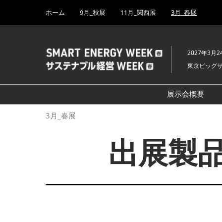
Press
ス
ホーム
9月_秋展
11月_関西展
3月_春展
Escape
キ
to
ッ
close
プ
the
2027年3月2
し
menu.
東京ビッグ
て
進
む
展示会概要
開催概要
3月_春展
H₂ & FC EX
出展製品
PV EXPO
BATTERY J
SMART GRI
WIND EXP
BIOMASS E