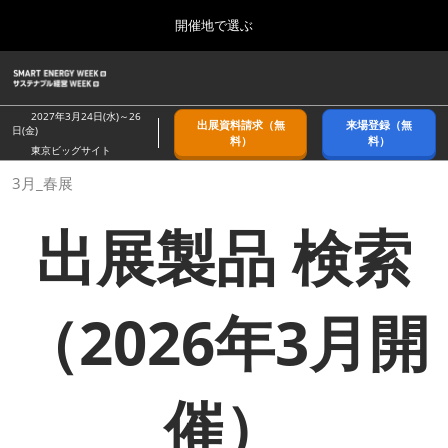
Press
ス
開催地で選ぶ
Escape
キ
to
ッ
close
ホーム
グ
プ
the
ロ
2026年09月09日
し
ー
menu.
幕張メッセ/Makuhari Messe, Japan
2027年3月24日(水)～26
出展資料請求（無
来場登録（無
バ
日(金)
て
料）
料）
ル
東京ビッグサイト
進
ナ
9月_秋展
3月_春展
ビ
む
2026年09月09日
ゲ
幕張メッセ/Makuhari Messe, Japan
ー
出展製品 検索
シ
ョ
11月_関西展
ン
2026年11月18日
を
インテックス大阪/INTEX Osaka
折
（2026年3月開
り
た
3月_春展
た
2027年03月24日
む
東京ビッグサイト/Tokyo Big Sight
催）