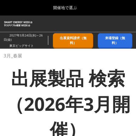
Press
ス
開催地で選ぶ
Escape
キ
to
ッ
close
ホーム
グ
プ
the
ロ
2026年09月09日
し
ー
menu.
幕張メッセ/Makuhari Messe, Japan
2027年3月24日(水)～26
出展資料請求（無
来場登録（無
バ
日(金)
て
料）
料）
ル
東京ビッグサイト
進
ナ
9月_秋展
3月_春展
ビ
む
2026年09月09日
ゲ
幕張メッセ/Makuhari Messe, Japan
ー
出展製品 検索
シ
ョ
11月_関西展
ン
2026年11月18日
を
インテックス大阪/INTEX Osaka
折
（2026年3月開
り
た
3月_春展
た
2027年03月24日
む
東京ビッグサイト/Tokyo Big Sight
催）