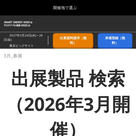
Press
ス
開催地で選ぶ
Escape
キ
to
ッ
close
ホーム
グ
プ
the
ロ
2026年09月09日
し
ー
menu.
幕張メッセ/Makuhari Messe, Japan
2027年3月24日(水)～26
出展資料請求（無
来場登録（無
バ
日(金)
て
料）
料）
ル
東京ビッグサイト
進
ナ
9月_秋展
3月_春展
ビ
む
2026年09月09日
ゲ
幕張メッセ/Makuhari Messe, Japan
ー
出展製品 検索
シ
ョ
11月_関西展
ン
2026年11月18日
を
インテックス大阪/INTEX Osaka
折
（2026年3月開
り
た
3月_春展
た
2027年03月24日
む
東京ビッグサイト/Tokyo Big Sight
催）