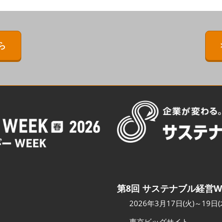
ERMAL EXPO
[特別企画] BIPV WORLD
出展社・製品検索サイト注
目製品ランキング
IPV WORLD
[特別企画]［次世代］発電技
術ワールド
注目の特別企画展示・イベ
ら
［次世代］発電技
ント
出展社プレスリリース
スポンサー企業・団体情報
カンファレンスのご案内
会場へのアクセス
第8回 サステナブル経営W
2026年3月17日(火)～19日(
東京ビッグサイト