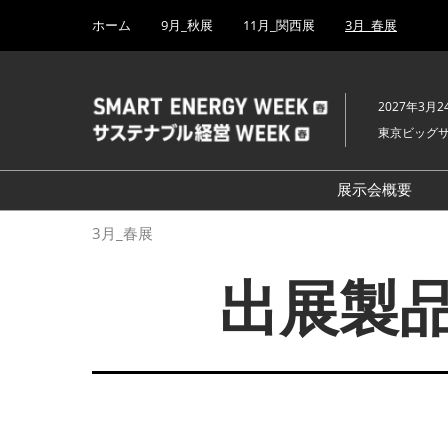
Press
ス
ホーム
9月_秋展
11月_関西展
3月_春展
Escape
キ
to
ッ
close
プ
the
2027年3月2
し
menu.
東京ビッグ
て
進
む
展示会概要
開催概要
3月_春展
H₂ & FC EX
出展製品
PV EXPO
BATTERY J
SMART GRI
WIND EXP
BIOMASS E