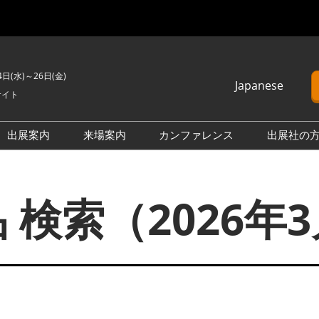
4日(水)～26日(金)
Japanese
サイト
Japanese
English
出展案内
来場案内
カンファレンス
出展社の
簡体中文
H2 ＆ FC EXPO
来場のご案内
カンファレンスプログラム
Korean (Naver)
PO
PV EXPO
展示会・セミナー参加ポリ
オープンセミナー （無料/事
 検索（2026年
シー
前申込不要）
BATTERY JAPAN
会場案内図
カンファレンスに関する
APAN
SMART GRID EXPO
FAQ
製品一覧・検索
D EXPO
WIND EXPO
アドバイザリー委員
出展社一覧・検索
O
BIOMASS EXPO
本会期 注目の製品・サービ
XPO
ZERO-E THERMAL EXPO
ス特集