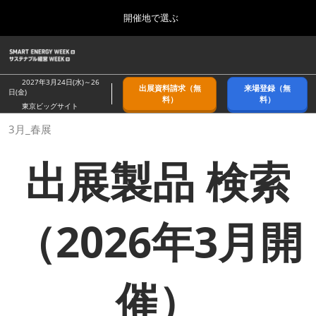
Press
ス
開催地で選ぶ
Escape
キ
to
ッ
close
ホーム
グ
プ
the
ロ
2026年09月09日
し
ー
menu.
幕張メッセ/Makuhari Messe, Japan
2027年3月24日(水)～26
出展資料請求（無
来場登録（無
バ
日(金)
て
料）
料）
ル
東京ビッグサイト
進
ナ
9月_秋展
3月_春展
ビ
む
2026年09月09日
ゲ
幕張メッセ/Makuhari Messe, Japan
ー
出展製品 検索
シ
ョ
11月_関西展
ン
2026年11月18日
を
インテックス大阪/INTEX Osaka
折
（2026年3月開
り
た
3月_春展
た
2027年03月24日
む
東京ビッグサイト/Tokyo Big Sight
催）