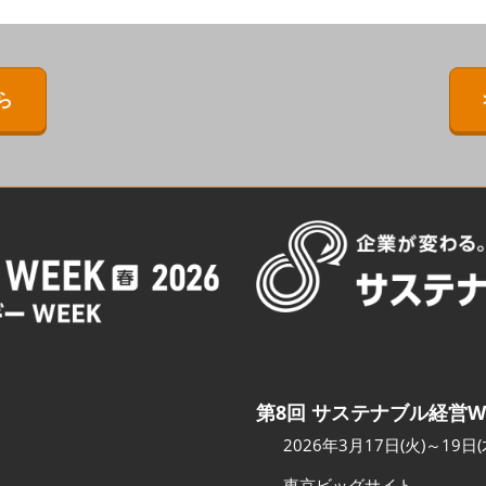
ERMAL EXPO
[特別企画] BIPV WORLD
出展社・製品検索サイト注
目製品ランキング
IPV WORLD
[特別企画]［次世代］発電技
術ワールド
注目の特別企画展示・イベ
ら
［次世代］発電技
ント
出展社プレスリリース
スポンサー企業・団体情報
カンファレンスのご案内
会場へのアクセス
第8回 サステナブル経営W
2026年3月17日(火)～19日(
東京ビッグサイト