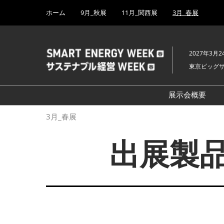
Press
ス
ホーム
9月_秋展
11月_関西展
3月_春展
Escape
キ
to
ッ
close
プ
the
2027年3月2
し
menu.
東京ビッグ
て
進
む
展示会概要
開催概要
3月_春展
H₂ & FC EX
出展製品
PV EXPO
BATTERY J
SMART GRI
WIND EXP
BIOMASS E