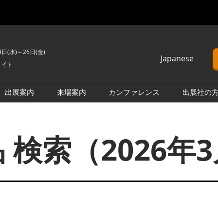
4日(水)～26日(金)
Japanese
サイト
Japanese
English
出展案内
来場案内
カンファレンス
出展社の
簡体中文
H2 ＆ FC EXPO
来場のご案内
カンファレンスプログラム
Korean (Naver)
PO
PV EXPO
展示会・セミナー参加ポリ
オープンセミナー （無料/事
 検索（2026年
シー
前申込不要）
BATTERY JAPAN
会場案内図
カンファレンスに関する
APAN
SMART GRID EXPO
FAQ
製品一覧・検索
D EXPO
WIND EXPO
アドバイザリー委員
出展社一覧・検索
O
BIOMASS EXPO
本会期 注目の製品・サービ
XPO
ZERO-E THERMAL EXPO
ス特集