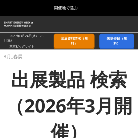
Press
ス
開催地で選ぶ
Escape
キ
to
ッ
close
ホーム
グ
プ
the
ロ
2026年09月09日
し
ー
menu.
幕張メッセ/Makuhari Messe, Japan
2027年3月24日(水)～26
出展資料請求（無
来場登録（無
バ
日(金)
て
料）
料）
ル
東京ビッグサイト
進
ナ
9月_秋展
3月_春展
ビ
む
2026年09月09日
ゲ
幕張メッセ/Makuhari Messe, Japan
ー
出展製品 検索
シ
ョ
11月_関西展
ン
2026年11月18日
を
インテックス大阪/INTEX Osaka
折
（2026年3月開
り
た
3月_春展
た
2027年03月24日
む
東京ビッグサイト/Tokyo Big Sight
催）