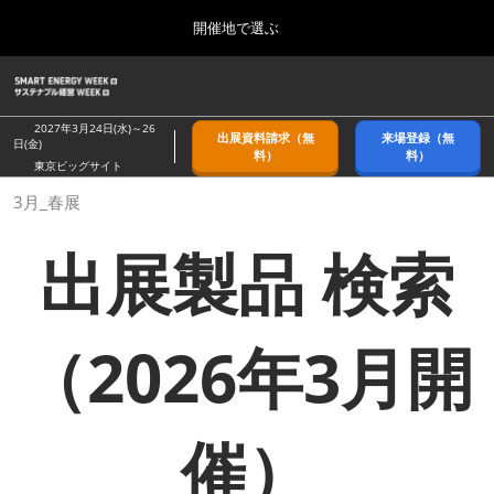
Press
ス
開催地で選ぶ
Escape
キ
to
ッ
close
ホーム
グ
プ
the
ロ
2026年09月09日
し
ー
menu.
幕張メッセ/Makuhari Messe, Japan
2027年3月24日(水)～26
出展資料請求（無
来場登録（無
バ
日(金)
て
料）
料）
ル
東京ビッグサイト
進
ナ
9月_秋展
3月_春展
ビ
む
2026年09月09日
ゲ
幕張メッセ/Makuhari Messe, Japan
ー
出展製品 検索
シ
ョ
11月_関西展
ン
2026年11月18日
を
インテックス大阪/INTEX Osaka
折
（2026年3月開
り
た
3月_春展
た
2027年03月24日
む
東京ビッグサイト/Tokyo Big Sight
催）