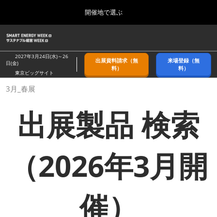
Press
ス
開催地で選ぶ
Escape
キ
to
ッ
close
ホーム
グ
プ
the
ロ
2026年09月09日
し
ー
menu.
幕張メッセ/Makuhari Messe, Japan
2027年3月24日(水)～26
出展資料請求（無
来場登録（無
バ
日(金)
て
料）
料）
ル
東京ビッグサイト
進
ナ
9月_秋展
3月_春展
ビ
む
2026年09月09日
ゲ
幕張メッセ/Makuhari Messe, Japan
ー
出展製品 検索
シ
ョ
11月_関西展
ン
2026年11月18日
を
インテックス大阪/INTEX Osaka
折
（2026年3月開
り
た
3月_春展
た
2027年03月24日
む
東京ビッグサイト/Tokyo Big Sight
催）