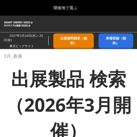
Press
ス
開催地で選ぶ
Escape
キ
to
ッ
close
ホーム
グ
プ
the
ロ
2026年09月09日
し
ー
menu.
幕張メッセ/Makuhari Messe, Japan
2027年3月24日(水)～26
出展資料請求（無
来場登録（無
バ
日(金)
て
料）
料）
ル
東京ビッグサイト
進
ナ
9月_秋展
3月_春展
ビ
む
2026年09月09日
ゲ
幕張メッセ/Makuhari Messe, Japan
ー
出展製品 検索
シ
ョ
11月_関西展
ン
2026年11月18日
を
インテックス大阪/INTEX Osaka
折
（2026年3月開
り
た
3月_春展
た
2027年03月24日
む
東京ビッグサイト/Tokyo Big Sight
催）