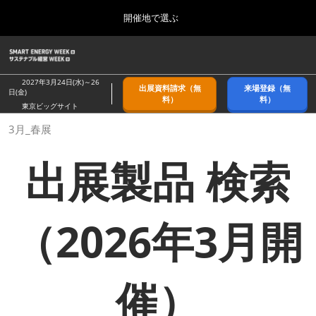
Press
ス
開催地で選ぶ
Escape
キ
to
ッ
close
ホーム
グ
プ
the
ロ
2026年09月09日
し
ー
menu.
幕張メッセ/Makuhari Messe, Japan
2027年3月24日(水)～26
出展資料請求（無
来場登録（無
バ
日(金)
て
料）
料）
ル
東京ビッグサイト
進
ナ
9月_秋展
3月_春展
ビ
む
2026年09月09日
ゲ
幕張メッセ/Makuhari Messe, Japan
ー
出展製品 検索
シ
ョ
11月_関西展
ン
2026年11月18日
を
インテックス大阪/INTEX Osaka
折
（2026年3月開
り
た
3月_春展
た
2027年03月24日
む
東京ビッグサイト/Tokyo Big Sight
催）