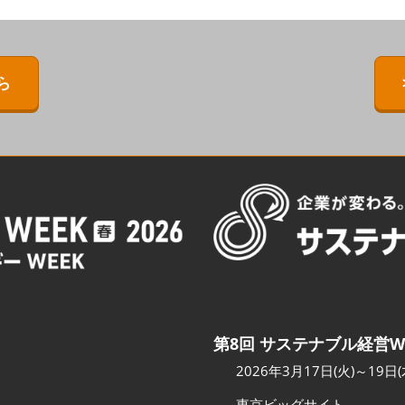
ERMAL EXPO
[特別企画] BIPV WORLD
出展社・製品検索サイト注
目製品ランキング
IPV WORLD
[特別企画]［次世代］発電技
術ワールド
注目の特別企画展示・イベ
ら
［次世代］発電技
ント
出展社プレスリリース
スポンサー企業・団体情報
カンファレンスのご案内
会場へのアクセス
第8回 サステナブル経営W
2026年3月17日(火)～19日(
東京ビッグサイト