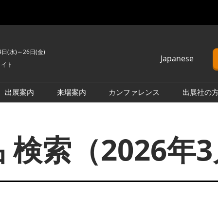
4日(水)～26日(金)
Japanese
サイト
Japanese
English
出展案内
来場案内
カンファレンス
出展社の
簡体中文
H2 ＆ FC EXPO
来場のご案内
カンファレンスプログラム
Korean (Naver)
PO
PV EXPO
展示会・セミナー参加ポリ
オープンセミナー （無料/事
 検索（2026年
シー
前申込不要）
BATTERY JAPAN
会場案内図
カンファレンスに関する
APAN
SMART GRID EXPO
FAQ
製品一覧・検索
D EXPO
WIND EXPO
アドバイザリー委員
出展社一覧・検索
O
BIOMASS EXPO
本会期 注目の製品・サービ
XPO
ZERO-E THERMAL EXPO
ス特集