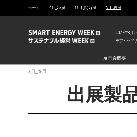
Press
ス
ホーム
9月_秋展
11月_関西展
3月_春展
Escape
キ
to
ッ
close
プ
the
2027年3月2
し
menu.
東京ビッグ
て
進
む
展示会概要
開催概要
3月_春展
H₂ & FC EX
出展製品
PV EXPO
BATTERY J
SMART GRI
WIND EXP
BIOMASS E