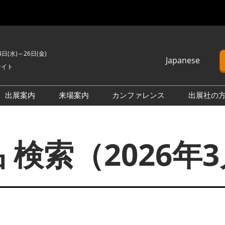
4日(水)～26日(金)
Japanese
サイト
Japanese
English
出展案内
来場案内
カンファレンス
出展社の
簡体中文
H2 ＆ FC EXPO
来場のご案内
カンファレンスプログラム
Korean (Naver)
PO
PV EXPO
展示会・セミナー参加ポリ
オープンセミナー （無料/事
 検索（2026年
シー
前申込不要）
BATTERY JAPAN
会場案内図
カンファレンスに関する
APAN
SMART GRID EXPO
FAQ
製品一覧・検索
D EXPO
WIND EXPO
アドバイザリー委員
出展社一覧・検索
O
BIOMASS EXPO
本会期 注目の製品・サービ
XPO
ZERO-E THERMAL EXPO
ス特集