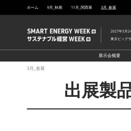
Press
ス
ホーム
9月_秋展
11月_関西展
3月_春展
Escape
キ
to
ッ
close
プ
the
2027年3月2
し
menu.
東京ビッグ
て
進
む
展示会概要
開催概要
3月_春展
H₂ & FC EX
出展製品
PV EXPO
BATTERY J
SMART GRI
WIND EXP
BIOMASS E