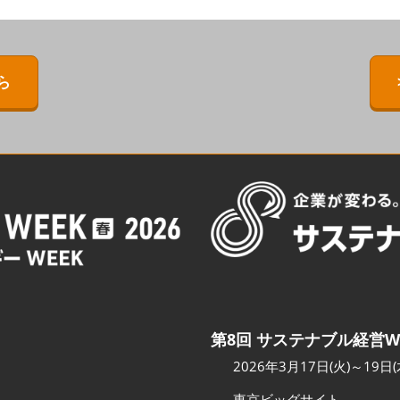
ERMAL EXPO
[特別企画] BIPV WORLD
出展社・製品検索サイト注
目製品ランキング
IPV WORLD
[特別企画]［次世代］発電技
術ワールド
注目の特別企画展示・イベ
ら
［次世代］発電技
ント
出展社プレスリリース
スポンサー企業・団体情報
カンファレンスのご案内
会場へのアクセス
第8回 サステナブル経営W
2026年3月17日(火)～19日(
東京ビッグサイト