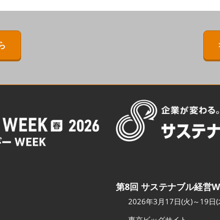
ERMAL EXPO
[特別企画] BIPV WORLD
出展社・製品検索サイト注
目製品ランキング
IPV WORLD
[特別企画]［次世代］発電技
術ワールド
注目の特別企画展示・イベ
ら
［次世代］発電技
ント
出展社プレスリリース
スポンサー企業・団体情報
カンファレンスのご案内
会場へのアクセス
第8回 サステナブル経営W
2026年3月17日(火)～19日(
東京ビッグサイト