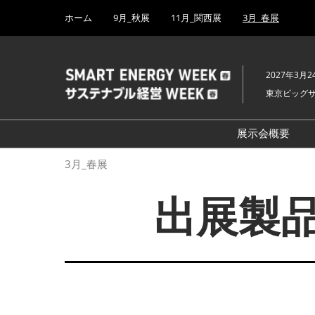
Press
ス
ホーム
9月_秋展
11月_関西展
3月_春展
Escape
キ
to
ッ
close
プ
the
2027年3月2
し
menu.
東京ビッグ
て
進
む
展示会概要
開催概要
3月_春展
H₂ & FC EX
出展製品
PV EXPO
BATTERY J
SMART GRI
WIND EXP
BIOMASS E