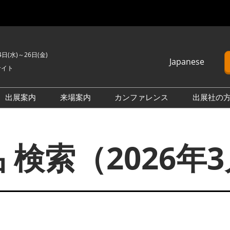
4日(水)～26日(金)
Japanese
サイト
Japanese
English
出展案内
来場案内
カンファレンス
出展社の
簡体中文
H2 ＆ FC EXPO
来場のご案内
カンファレンスプログラム
Korean (Naver)
PO
PV EXPO
展示会・セミナー参加ポリ
オープンセミナー （無料/事
 検索（2026年
シー
前申込不要）
BATTERY JAPAN
会場案内図
カンファレンスに関する
APAN
SMART GRID EXPO
FAQ
製品一覧・検索
D EXPO
WIND EXPO
アドバイザリー委員
出展社一覧・検索
O
BIOMASS EXPO
本会期 注目の製品・サービ
XPO
ZERO-E THERMAL EXPO
ス特集