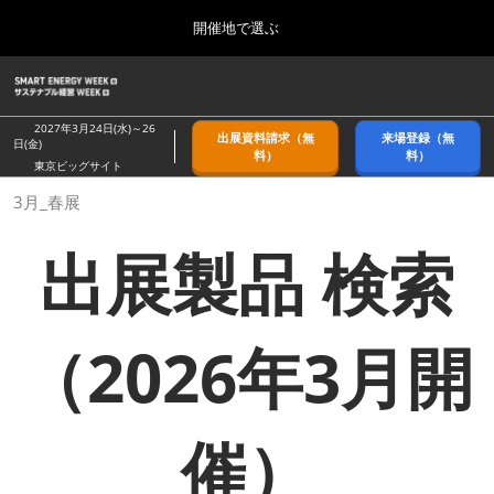
Press
ス
開催地で選ぶ
Escape
キ
to
ッ
close
ホーム
グ
プ
the
ロ
2026年09月09日
し
ー
menu.
幕張メッセ/Makuhari Messe, Japan
2027年3月24日(水)～26
出展資料請求（無
来場登録（無
バ
日(金)
て
料）
料）
ル
東京ビッグサイト
進
ナ
9月_秋展
3月_春展
ビ
む
2026年09月09日
ゲ
幕張メッセ/Makuhari Messe, Japan
ー
出展製品 検索
シ
ョ
11月_関西展
ン
2026年11月18日
を
インテックス大阪/INTEX Osaka
折
（2026年3月開
り
た
3月_春展
た
2027年03月24日
む
東京ビッグサイト/Tokyo Big Sight
催）