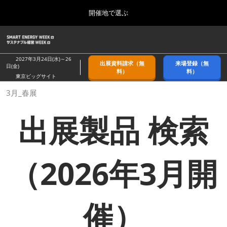
Press
ス
開催地で選ぶ
Escape
キ
to
ッ
close
ホーム
グ
プ
the
ロ
2026年09月09日
し
ー
menu.
幕張メッセ/Makuhari Messe, Japan
2027年3月24日(水)～26
出展資料請求（無
来場登録（無
バ
日(金)
て
料）
料）
ル
東京ビッグサイト
進
ナ
9月_秋展
3月_春展
ビ
む
2026年09月09日
ゲ
幕張メッセ/Makuhari Messe, Japan
ー
出展製品 検索
シ
ョ
11月_関西展
ン
2026年11月18日
を
インテックス大阪/INTEX Osaka
折
（2026年3月開
り
た
3月_春展
た
2027年03月24日
む
東京ビッグサイト/Tokyo Big Sight
催）