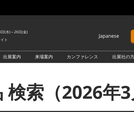
4日(水)～26日(金)
Japanese
サイト
Japanese
English
出展案内
来場案内
カンファレンス
出展社の
簡体中文
H2 ＆ FC EXPO
来場のご案内
カンファレンスプログラム
Korean (Naver)
PO
PV EXPO
展示会・セミナー参加ポリ
オープンセミナー （無料/事
 検索（2026年
シー
前申込不要）
BATTERY JAPAN
会場案内図
カンファレンスに関する
APAN
SMART GRID EXPO
FAQ
製品一覧・検索
D EXPO
WIND EXPO
アドバイザリー委員
出展社一覧・検索
O
BIOMASS EXPO
本会期 注目の製品・サービ
XPO
ZERO-E THERMAL EXPO
ス特集