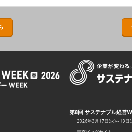
ERMAL EXPO
[特別企画] BIPV WORLD
出展社・製品検索サイト注
目製品ランキング
IPV WORLD
[特別企画]［次世代］発電技
術ワールド
注目の特別企画展示・イベ
ら
［次世代］発電技
ント
出展社プレスリリース
スポンサー企業・団体情報
カンファレンスのご案内
会場へのアクセス
第8回 サステナブル経営W
2026年3月17日(火)～19日(
東京ビッグサイト