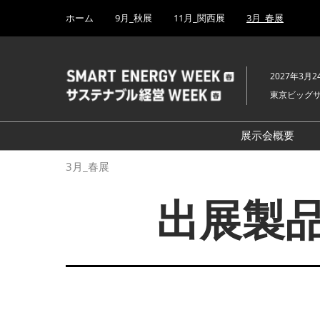
Press
ス
ホーム
9月_秋展
11月_関西展
3月_春展
Escape
キ
to
ッ
close
プ
the
2027年3月2
し
menu.
東京ビッグ
て
進
む
展示会概要
開催概要
3月_春展
H₂ & FC EX
出展製品
PV EXPO
BATTERY J
SMART GRI
WIND EXP
BIOMASS E