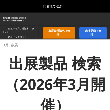
Press
ス
開催地で選ぶ
Escape
キ
to
ッ
close
ホーム
グ
プ
the
ロ
2026年09月09日
し
ー
menu.
幕張メッセ/Makuhari Messe, Japan
2027年3月24日(水)～26
出展資料請求（無
来場登録（無
バ
日(金)
て
料）
料）
ル
東京ビッグサイト
進
ナ
9月_秋展
3月_春展
ビ
む
2026年09月09日
ゲ
幕張メッセ/Makuhari Messe, Japan
ー
出展製品 検索
シ
ョ
11月_関西展
ン
2026年11月18日
を
インテックス大阪/INTEX Osaka
折
（2026年3月開
り
た
3月_春展
た
2027年03月24日
む
東京ビッグサイト/Tokyo Big Sight
催）