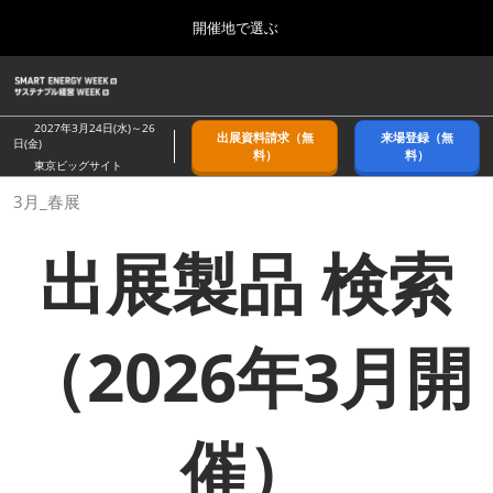
Press
ス
開催地で選ぶ
Escape
キ
to
ッ
close
ホーム
グ
プ
the
ロ
2026年09月09日
し
ー
menu.
幕張メッセ/Makuhari Messe, Japan
2027年3月24日(水)～26
出展資料請求（無
来場登録（無
バ
日(金)
て
料）
料）
ル
東京ビッグサイト
進
ナ
9月_秋展
3月_春展
ビ
む
2026年09月09日
ゲ
幕張メッセ/Makuhari Messe, Japan
ー
出展製品 検索
シ
ョ
11月_関西展
ン
2026年11月18日
を
インテックス大阪/INTEX Osaka
折
（2026年3月開
り
た
3月_春展
た
2027年03月24日
む
東京ビッグサイト/Tokyo Big Sight
催）