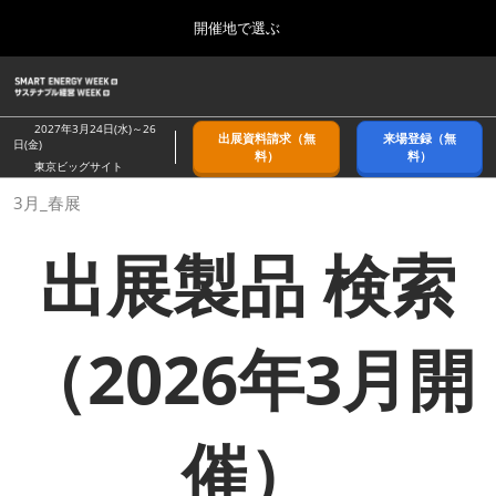
Press
ス
開催地で選ぶ
Escape
キ
to
ッ
close
ホーム
グ
プ
the
ロ
2026年09月09日
し
ー
menu.
幕張メッセ/Makuhari Messe, Japan
2027年3月24日(水)～26
出展資料請求（無
来場登録（無
バ
日(金)
て
料）
料）
ル
東京ビッグサイト
進
ナ
9月_秋展
3月_春展
ビ
む
2026年09月09日
ゲ
幕張メッセ/Makuhari Messe, Japan
ー
出展製品 検索
シ
ョ
11月_関西展
ン
2026年11月18日
を
インテックス大阪/INTEX Osaka
折
（2026年3月開
り
た
3月_春展
た
2027年03月24日
む
東京ビッグサイト/Tokyo Big Sight
催）