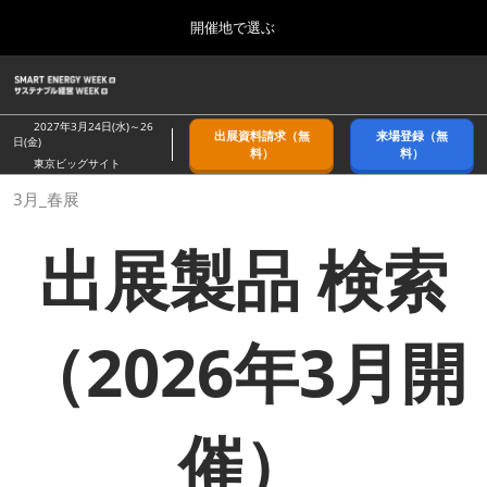
Press
ス
開催地で選ぶ
Escape
キ
to
ッ
close
ホーム
グ
プ
the
ロ
2026年09月09日
し
ー
menu.
幕張メッセ/Makuhari Messe, Japan
2027年3月24日(水)～26
出展資料請求（無
来場登録（無
バ
日(金)
て
料）
料）
ル
東京ビッグサイト
進
ナ
9月_秋展
3月_春展
ビ
む
2026年09月09日
ゲ
幕張メッセ/Makuhari Messe, Japan
ー
出展製品 検索
シ
ョ
11月_関西展
ン
2026年11月18日
を
インテックス大阪/INTEX Osaka
折
（2026年3月開
り
た
3月_春展
た
2027年03月24日
む
東京ビッグサイト/Tokyo Big Sight
催）