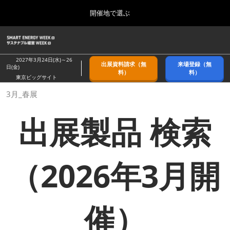
Press
ス
開催地で選ぶ
Escape
キ
to
ッ
close
ホーム
グ
プ
the
ロ
2026年09月09日
し
ー
menu.
幕張メッセ/Makuhari Messe, Japan
2027年3月24日(水)～26
出展資料請求（無
来場登録（無
バ
日(金)
て
料）
料）
ル
東京ビッグサイト
進
ナ
9月_秋展
3月_春展
ビ
む
2026年09月09日
ゲ
幕張メッセ/Makuhari Messe, Japan
ー
出展製品 検索
シ
ョ
11月_関西展
ン
2026年11月18日
を
インテックス大阪/INTEX Osaka
折
（2026年3月開
り
た
3月_春展
た
2027年03月24日
む
東京ビッグサイト/Tokyo Big Sight
催）