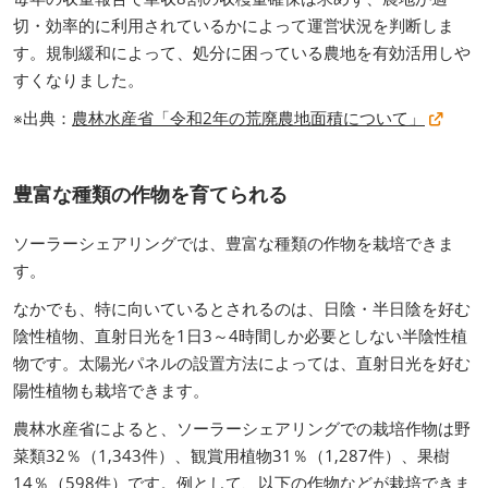
切・効率的に利用されているかによって運営状況を判断しま
す。規制緩和によって、処分に困っている農地を有効活用しや
すくなりました。
※出典：
農林水産省「令和2年の荒廃農地面積について」
豊富な種類の作物を育てられる
ソーラーシェアリングでは、豊富な種類の作物を栽培できま
す。
なかでも、特に向いているとされるのは、日陰・半日陰を好む
陰性植物、直射日光を1日3～4時間しか必要としない半陰性植
物です。太陽光パネルの設置方法によっては、直射日光を好む
陽性植物も栽培できます。
農林水産省によると、ソーラーシェアリングでの栽培作物は野
菜類32％（1,343件）、観賞用植物31％（1,287件）、果樹
14％（598件）です。例として、以下の作物などが栽培できま