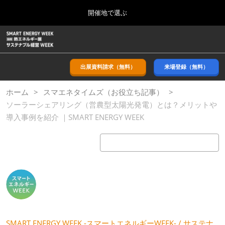
Press
ス
開催地で選ぶ
Escape
キ
to
ッ
close
ホーム
グ
プ
the
ロ
2026年09月09日
し
ー
menu.
幕張メッセ/Makuhari Messe, Japan
バ
出展資料請求（無料）
来場登録（無料）
て
ル
進
ナ
9月_秋展
ホーム
スマエネタイムズ（お役立ち記事）
ビ
む
2026年09月09日
ゲ
ソーラーシェアリング（営農型太陽光発電）とは？メリットや
幕張メッセ/Makuhari Messe, Japan
ー
導入事例を紹介 ｜SMART ENERGY WEEK
シ
ョ
11月_関西展
ン
2026年11月18日
を
インテックス大阪/INTEX Osaka
折
り
た
3月_春展
た
2027年03月24日
む
東京ビッグサイト/Tokyo Big Sight
SMART ENERGY WEEK -スマートエネルギーWEEK- / サステナ