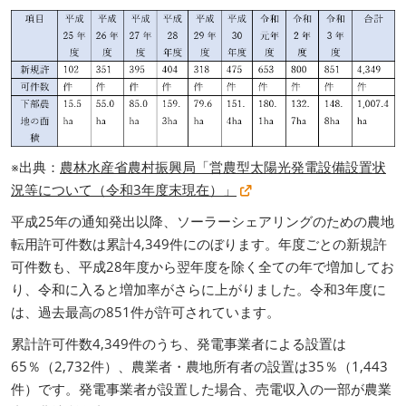
※出典：
農林水産省農村振興局「営農型太陽光発電設備設置状
況等について（令和3年度末現在）」
平成25年の通知発出以降、ソーラーシェアリングのための農地
転用許可件数は累計4,349件にのぼります。年度ごとの新規許
可件数も、平成28年度から翌年度を除く全ての年で増加してお
り、令和に入ると増加率がさらに上がりました。令和3年度に
は、過去最高の851件が許可されています。
累計許可件数4,349件のうち、発電事業者による設置は
65％（2,732件）、農業者・農地所有者の設置は35％（1,443
件）です。発電事業者が設置した場合、売電収入の一部が農業