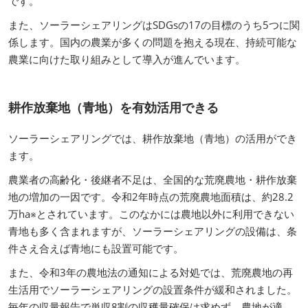
です。
また、ソーラーシェアリングはSDGsの17の目標のうち5つに関
係します。国内の農業が多くの問題を抱える現在、持続可能な
農業に向けた取り組みとして導入が進んでいます。
耕作放棄地（青地）を有効活用できる
ソーラーシェアリングでは、耕作放棄地（青地）の活用ができ
ます。
農業者の高齢化・後継者不足は、全国的な荒廃農地・耕作放棄
地の増加の一因です。令和2年時点の荒廃農地面積は、約28.2
万ha※とされています。このなかには農地以外に利用できない
青地も多く含まれますが、ソーラーシェアリングの設備は、条
件さえ合えば青地にも設置可能です。
また、令和3年の農地法の通知による対処では、荒廃農地の再
生活用でソーラーシェアリングの設置条件が緩和されました。
毎年の収量報告で単収8割の収穫量確保は求めず、農地が適