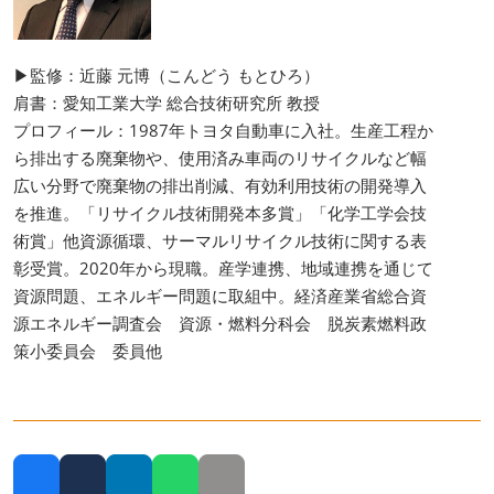
▶監修：近藤 元博（こんどう もとひろ）
肩書：愛知工業大学 総合技術研究所 教授
プロフィール：1987年トヨタ自動車に入社。生産工程か
ら排出する廃棄物や、使用済み車両のリサイクルなど幅
広い分野で廃棄物の排出削減、有効利用技術の開発導入
を推進。「リサイクル技術開発本多賞」「化学工学会技
術賞」他資源循環、サーマルリサイクル技術に関する表
彰受賞。2020年から現職。産学連携、地域連携を通じて
資源問題、エネルギー問題に取組中。経済産業省総合資
源エネルギー調査会 資源・燃料分科会 脱炭素燃料政
策小委員会 委員他
Facebook
Twitter
LinkedIn
Whatsapp
Copy link