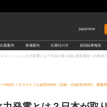
Japanese
Japanese
English
出展案内
来場案内
出展社の方
前回結果報告
簡体中文
└出展のご案内 情報一覧
└2027年3月（東京ビッグ
└2026年9月（幕張メッ
└2026年
ロエミッション火力発電とは？日本が取り組む脱炭素化への動向と課題を紹
Korean (Naver)
サイト）
セ）
サイト）
└2026年9月（幕張メッ
└2026年11月（インテック
└2025年
セ）
ス大阪）
セ）
└2026年11月（インテック
└2027年3月（東京ビッグ
└2025年
ネルギーWEEK- / サステナブル経営WEEK（旧称：GX経営WEEK） 事務
ス大阪）
サイト）
ス大阪）
火力発電とは？日本が取