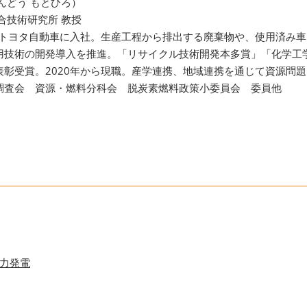
んどう もとひろ）
合技術研究所 教授
7年トヨタ自動車に入社。生産工程から排出する廃棄物や、使用済み
用技術の開発導入を推進。「リサイクル技術開発本多賞」「化学工
表彰受賞。2020年から現職。産学連携、地域連携を通じて資源問
調査会 資源・燃料分科会 脱炭素燃料政策小委員会 委員他
力発電