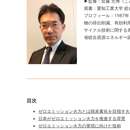
▶監修：近藤 元博（こ
肩書：愛知工業大学 総
プロフィール：198
物の排出削減、有効利
サイクル技術に関する
省総合資源エネルギー
目次
ゼロエミッション火力とは脱炭素化を目指す火
日本がゼロエミッション火力を推進する背景
ゼロエミッション火力の実現に向けた技術