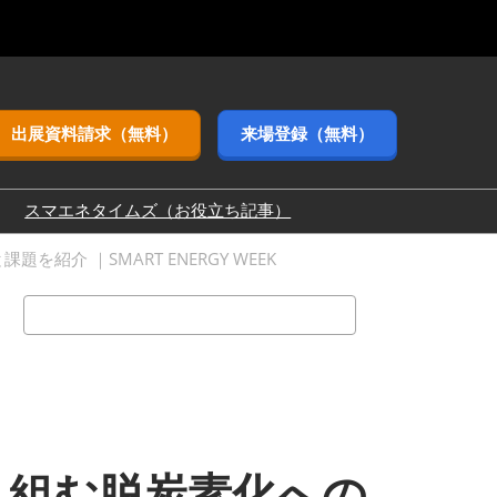
出展資料請求（無料）
来場登録（無料）
スマエネタイムズ（お役立ち記事）
3月（東京ビッグ
介 ｜SMART ENERGY WEEK
検
9月（幕張メッ
索
11月（インテック
局
り組む脱炭素化への