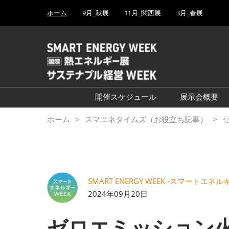
Press
ス
ホーム
9月_秋展
11月_関西展
3月_春展
Escape
キ
to
ッ
close
プ
the
し
menu.
て
進
む
開催スケジュール
展示会概要
└2027年3月（東京ビッグ
ホーム
スマエネタイムズ（お役立ち記事）
ゼ
サイト）
└2026年9月（幕張メッ
セ）
└2026年11月（インテック
SMART ENERGY WEEK -スマートエ
ス大阪）
2024年09月20日
ゼロエミッション