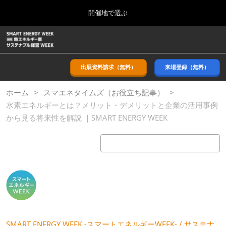
Press
ス
開催地で選ぶ
Escape
キ
to
ッ
close
ホーム
グ
プ
the
ロ
2026年09月09日
し
ー
menu.
幕張メッセ/Makuhari Messe, Japan
バ
出展資料請求（無料）
来場登録（無料）
て
ル
進
ナ
9月_秋展
ホーム
スマエネタイムズ（お役立ち記事）
ビ
む
2026年09月09日
ゲ
水素エネルギーとは？メリット・デメリットと企業の活用事例
幕張メッセ/Makuhari Messe, Japan
ー
から見る将来性を解説 ｜SMART ENERGY WEEK
シ
ョ
11月_関西展
ン
2026年11月18日
を
インテックス大阪/INTEX Osaka
折
り
た
3月_春展
た
2027年03月24日
む
東京ビッグサイト/Tokyo Big Sight
SMART ENERGY WEEK -スマートエネルギーWEEK- / サステナ