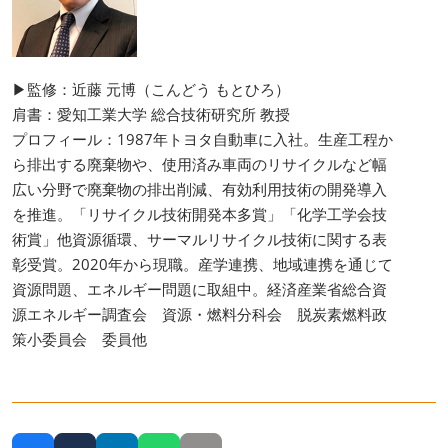
▶監修：近藤 元博（こんどう もとひろ）
肩書：愛知工業大学 総合技術研究所 教授
プロフィール：1987年トヨタ自動車に入社。生産工程か
ら排出する廃棄物や、使用済み車両のリサイクルなど幅
広い分野で廃棄物の排出削減、有効利用技術の開発導入
を推進。「リサイクル技術開発本多賞」「化学工学会技
術賞」他資源循環、サーマルリサイクル技術に関する表
彰受賞。2020年から現職。産学連携、地域連携を通じて
資源問題、エネルギー問題に取組中。経済産業省総合資
源エネルギー調査会 資源・燃料分科会 脱炭素燃料政
策小委員会 委員他