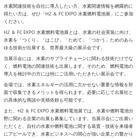
水素関連技術を自社に導入したい方、水素関連情報を網羅的に
得たい方は、ぜひ「H2 ＆ FC EXPO 水素燃料電池展」にご参加
ください。
H2 ＆ FC EXPO 水素燃料電池展とは、水素の社会実装に向け、
水素を「つくり」「はこび」「ためて」「つかう」ためのあら
ゆる技術が出展する、世界最大級の展示会です。
当展示会には、水素のサプライチェーンに関わる技術だけでな
く、燃料電池の関連技術も出展します。そのため、燃料電池の
導入を検討中の方には特にご活用いただきたい展示会です。
会場では、水素エネルギーの活用に欠かせない重要な情報を対
面で収集できるメリットを得られます。必要に応じて出展社と
の具体的な商談や見積依頼も可能です。
また、H2 ＆ FC EXPO 水素燃料電池展では、水素や燃料電池分
野に関わる企業の出展も募集しています。当展示会にご出展い
ただくと、自社の水素や燃料電池に関する装置・技術を来場者
にアピールでき、水素ビジネスへの関心が強い企業との繋がり