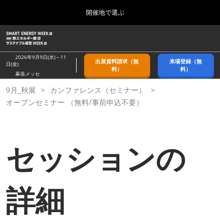
Press
ス
開催地で選ぶ
Escape
キ
to
ッ
close
ホーム
グ
プ
the
ロ
2026年09月09日
し
ー
menu.
幕張メッセ/Makuhari Messe, Japan
2026年9月9日(水)～11
出展資料請求（無
来場登録（無
バ
日(金)
て
料）
料）
ル
幕張メッセ
進
ナ
9月_秋展
9月_秋展
カンファレンス（セミナー）
ビ
む
2026年09月09日
ゲ
オープンセミナー （無料/事前申込不要）
幕張メッセ/Makuhari Messe, Japan
ー
シ
ョ
11月_関西展
ン
2026年11月18日
セッションの
を
インテックス大阪/INTEX Osaka
折
り
た
3月_春展
た
詳細
2027年03月24日
む
東京ビッグサイト/Tokyo Big Sight