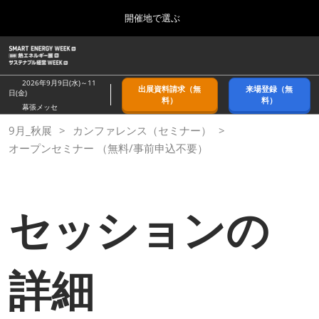
Press
ス
開催地で選ぶ
Escape
キ
to
ッ
close
ホーム
グ
プ
the
ロ
2026年09月09日
し
ー
menu.
幕張メッセ/Makuhari Messe, Japan
2026年9月9日(水)～11
出展資料請求（無
来場登録（無
バ
日(金)
て
料）
料）
ル
幕張メッセ
進
ナ
9月_秋展
9月_秋展
カンファレンス（セミナー）
ビ
む
2026年09月09日
ゲ
オープンセミナー （無料/事前申込不要）
幕張メッセ/Makuhari Messe, Japan
ー
シ
ョ
11月_関西展
ン
2026年11月18日
セッションの
を
インテックス大阪/INTEX Osaka
折
り
た
3月_春展
た
詳細
2027年03月24日
む
東京ビッグサイト/Tokyo Big Sight