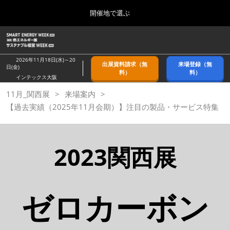
Press
ス
開催地で選ぶ
Escape
キ
to
ッ
close
ホーム
グ
プ
the
ロ
2026年09月09日
し
ー
menu.
幕張メッセ/Makuhari Messe, Japan
2026年11月18日(水)～20
出展資料請求（無
来場登録（無
バ
日(金)
て
料）
料）
ル
インテックス大阪
進
ナ
9月_秋展
11月_関西展
来場案内
ビ
む
2026年09月09日
ゲ
【過去実績（2025年11月会期）】注目の製品・サービス特集
幕張メッセ/Makuhari Messe, Japan
ー
シ
ョ
11月_関西展
ン
2023関西展
2026年11月18日
を
インテックス大阪/INTEX Osaka
折
り
た
3月_春展
た
ゼロカーボン
2027年03月24日
む
東京ビッグサイト/Tokyo Big Sight